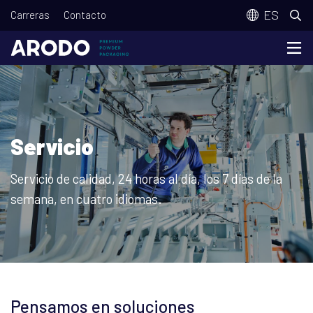
Pasar
T
ES
Carreras
Contacto
al
o
contenido
p
principal
m
e
n
Servicio
u
Servicio de calidad, 24 horas al día, los 7 días de la
semana, en cuatro idiomas.
Pensamos en soluciones