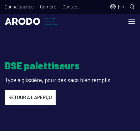
Aller
T
FR
Connaissance
Carrière
Contact
au
o
contenu
p
principal
m
e
n
DSE palettiseurs
u
Type à glissière, pour des sacs bien remplis
RETOUR À L'APERÇU