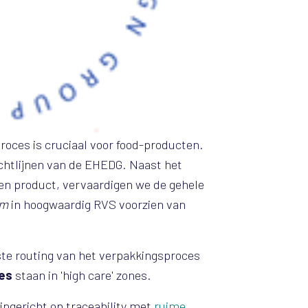
roces is cruciaal voor food-producten.
chtlijnen van de EHEDG. Naast het
en product, vervaardigen we de gehele
em
in hoogwaardig RVS voorzien van
ste routing van het verpakkingsproces
es
staan in 'high care' zones.
 ingericht op traceability met
ruime