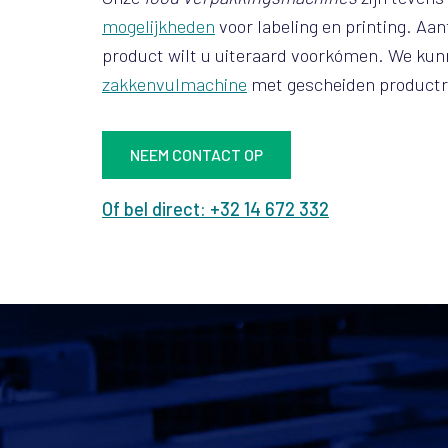
mogelijkheden
voor labeling en printing. Aa
product wilt u uiteraard voorkómen. We ku
zakkenvulmachine
met gescheiden productro
NEEM CONTACT OP
Of bel direct: +32 14 672 332