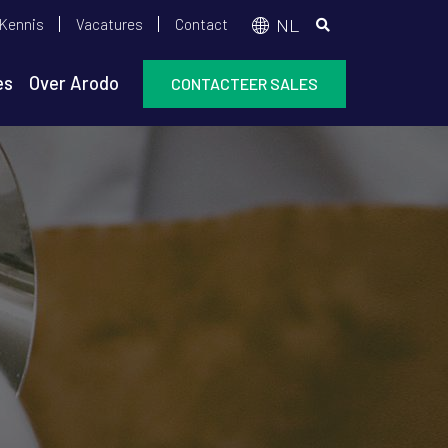
Top
NL
Kennis
Vacatures
Contact
menu
es
Over Arodo
CONTACTEER SALES