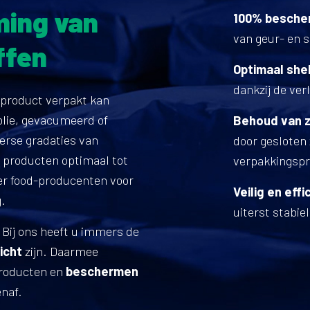
ing van
100% besche
van geur- en 
ffen
Optimaal shel
dankzij de ve
-product verpakt kan
olie, gevacumeerd of
Behoud van z
erse gradaties van
door gesloten 
producten optimaal tot
verpakkingsp
er food-producenten voor
Veilig en eff
.
uiterst stabie
 Bij ons heeft u immers de
icht
zijn. Daarmee
producten en
beschermen
naf.