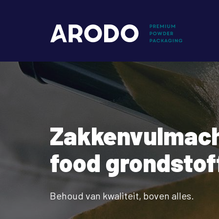
Overslaan
en
Mai
naar
de
nav
inhoud
gaan
Zakkenvulmach
food grondstof
Behoud van kwaliteit, boven alles.