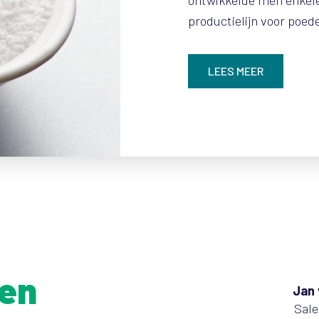
ontwikkelde men enkele
productielijn voor poed
LEES MEER
pen
Jan 
Sale