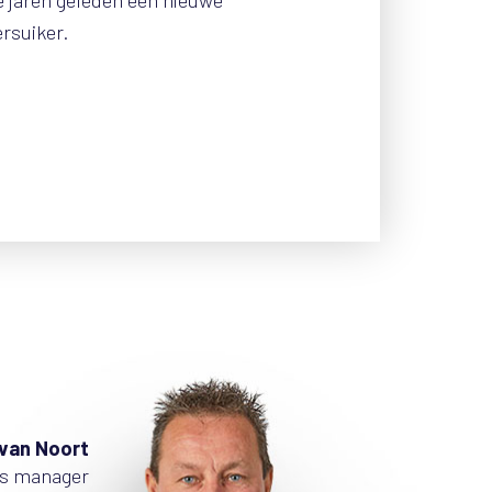
 jaren geleden een nieuwe
ersuiker.
van Noort
s manager