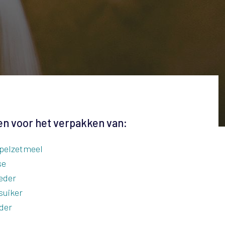
n voor het verpakken van:
pelzetmeel
se
eder
suiker
der