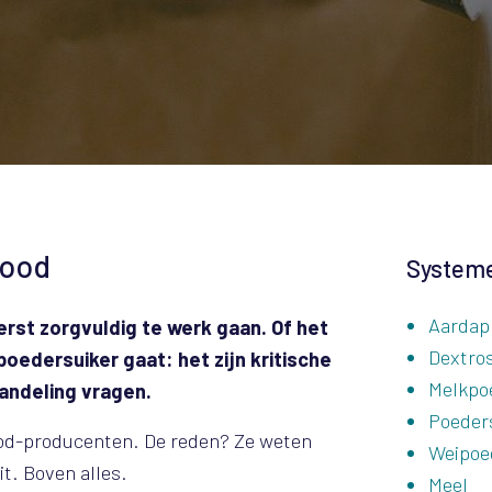
food
Systeme
Aardap
rst zorgvuldig te werk gaan. Of het
Dextro
oedersuiker gaat: het zijn kritische
Melkpo
andeling vragen.
Poeder
 food-producenten. De reden? Ze weten
Weipoe
it. Boven alles.
Meel