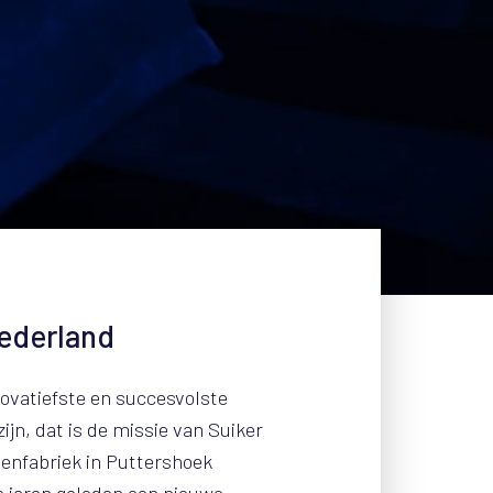
Nederland
novatiefste en succesvolste
ijn, dat is de missie van Suiker
itenfabriek in Puttershoek