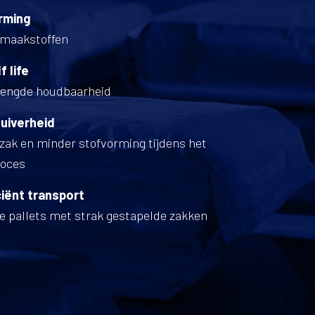
rming
smaakstoffen
f life
rlengde houdbaarheid
uiverheid
zak en minder stofvorming tijdens het
roces
iciënt transport
le pallets met strak gestapelde zakken