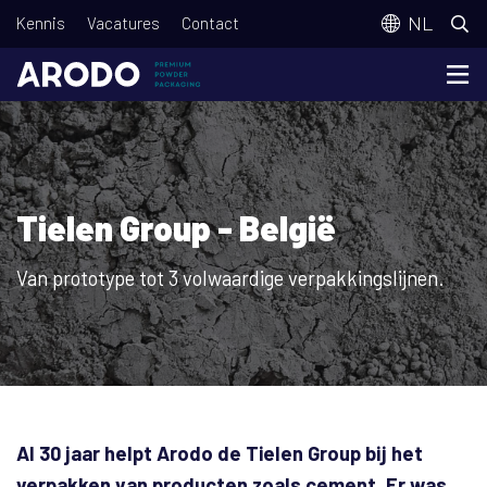
Overslaan
T
NL
Kennis
Vacatures
Contact
en
o
naar
p
de
m
inhoud
e
gaan
n
Tielen Group - België
u
Van prototype tot 3 volwaardige verpakkingslijnen.
Al 30 jaar helpt Arodo de Tielen Group bij het
verpakken van producten zoals cement. Er was